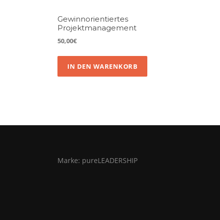
Gewinnorientiertes
Projektmanagement
50,00
€
IN DEN WARENKORB
Marke: pureLEADERSHIP