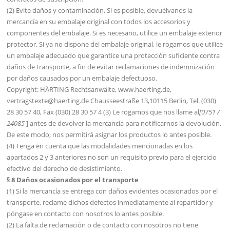
(2) Evite daños y contaminación. Si es posible, devuélvanos la
mercancía en su embalaje original con todos los accesorios y
componentes del embalaje. Si es necesario, utilice un embalaje exterior
protector. Si ya no dispone del embalaje original, le rogamos que utilice
un embalaje adecuado que garantice una protección suficiente contra
daños de transporte, a fin de evitar reclamaciones de indemnización
por daños causados por un embalaje defectuoso.
Copyright: HÄRTING Rechtsanwälte, www.haerting.de,
vertragstexte@haerting.de Chausseestraße 13,10115 Berlin, Tel. (030)
28 30 57 40, Fax (030) 28 30 57 4 (3) Le rogamos que nos llame al
[0751 /
24085
] antes de devolver la mercancía para notificarnos la devolución.
De este modo, nos permitirá asignar los productos lo antes posible.
(4) Tenga en cuenta que las modalidades mencionadas en los
apartados 2 y 3 anteriores no son un requisito previo para el ejercicio
efectivo del derecho de desistimiento.
§ 8 Daños ocasionados por el transporte
(1) Si la mercancía se entrega con daños evidentes ocasionados por el
transporte, reclame dichos defectos inmediatamente al repartidor y
póngase en contacto con nosotros lo antes posible.
(2) La falta de reclamación o de contacto con nosotros no tiene