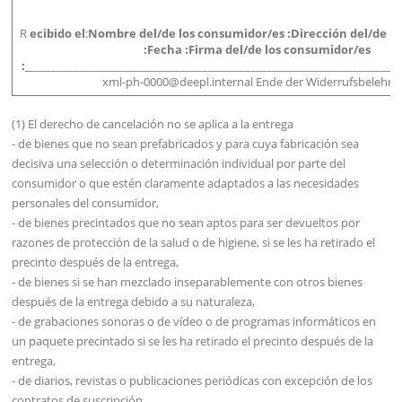
R
ecibido el
:
Nombre del/de los consumidor/es :
Dirección del/de l
:
Fecha :
F
irma del/de los consumidor/es
:
_
_____________________________________________________________________
xml-ph-0000@deepl.internal Ende der Widerrufsbelehru
(1) El derecho de cancelación no se aplica a la entrega
- de bienes que no sean prefabricados y para cuya fabricación sea
decisiva una selección o determinación individual por parte del
consumidor o que estén claramente adaptados a las necesidades
personales del consumidor,
- de bienes precintados que no sean aptos para ser devueltos por
razones de protección de la salud o de higiene, si se les ha retirado el
precinto después de la entrega,
- de bienes si se han mezclado inseparablemente con otros bienes
después de la entrega debido a su naturaleza,
- de grabaciones sonoras o de vídeo o de programas informáticos en
un paquete precintado si se les ha retirado el precinto después de la
entrega,
- de diarios, revistas o publicaciones periódicas con excepción de los
contratos de suscripción.