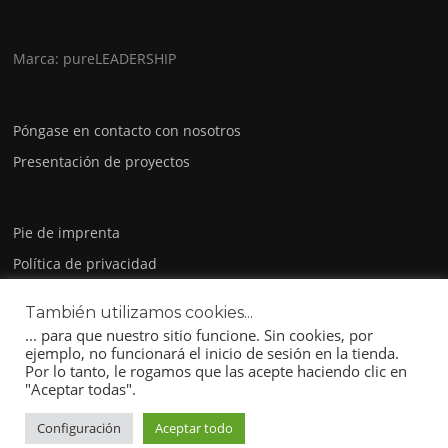
Marca: pureLEADERSHIP
Póngase en contacto con nosotros
Presentación de proyectos
Pie de imprenta
Política de privacidad
GTC
También utilizamos cookies...
... para que nuestro sitio funcione. Sin cookies, por
ejemplo, no funcionará el inicio de sesión en la tienda.
Por lo tanto, le rogamos que las acepte haciendo clic en
"Aceptar todas".
Copyright © 2026 pureLEADERSHIP. Todos los derechos reservados.
Configuración
Aceptar todo
Tema Screenr parallax
de FameThemes