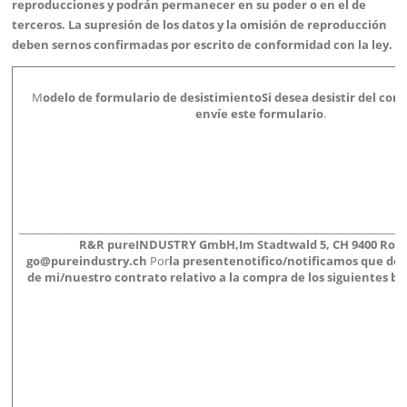
reproducciones y podrán permanecer en su poder o en el de
terceros. La supresión de los datos y la omisión de reproducción
deben sernos confirmadas por escrito de conformidad con la ley.
M
odelo de formulario de desistimiento
Si desea desistir del cont
envíe este formulario
.
_______________________________________________________________________
R&R pureINDUSTRY GmbH,
Im Stadtwald 5, CH 9400 Ror
go@pureindustry.ch
Por
la presente
notifico/notificamos que des
de mi/nuestro contrato relativo a la compra de los siguientes bi