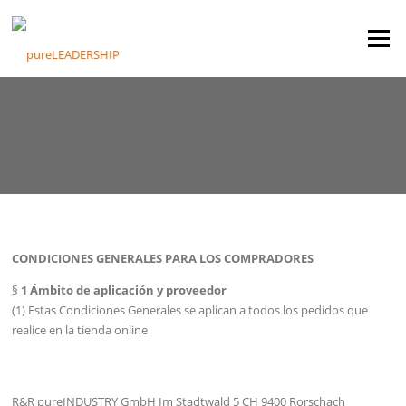
Ir
al
Menú
contenido
CONDICIONES GENERALES PARA LOS COMPRADORES
§
1 Ámbito de aplicación y proveedor
(1) Estas Condiciones Generales se aplican a todos los pedidos que
realice en la tienda online
R&R pureINDUSTRY GmbH Im Stadtwald 5 CH 9400 Rorschach